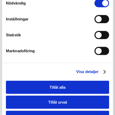
Nödvändig
Sunday 9 August Kl 12:30
Guided Tour: Public Domain
Inställningar
Guided Tours
Temporary Exhibition
Statistik
Marknadsföring
Visa detaljer
Tillåt alla
Tillåt urval
Sunday 9 August Kl 15:00