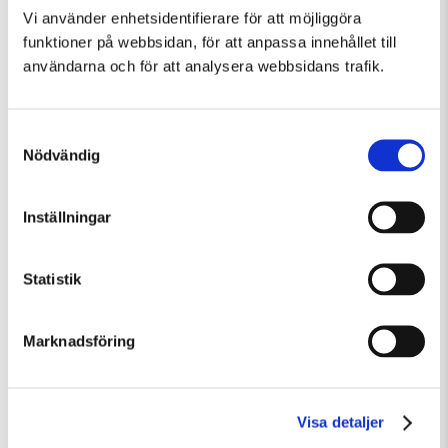
Exhibition
Vi använder enhetsidentifierare för att möjliggöra
funktioner på webbsidan, för att anpassa innehållet till
användarna och för att analysera webbsidans trafik.
Samtyckesval
Nödvändig
Inställningar
Statistik
Saturday 8 August Kl 12:30
Guidad visning: Public Domain
Marknadsföring
Guided Tours
Temporary Exhibition
Visa detaljer