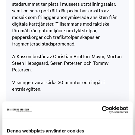
stadsrummet tar plats i museets utställningssalar,
samt en serie porträtt där pixlar har ersatts av
mosaik som frilägger anonymiserade ansikten från
digitala karttjänster. Tillsammans med faktiska
föremål från gatumiljöer som lyktstolpar,
papperskorgar och trafikstolpar skapas en
fragmenterad stadspromenad.
A Kassen består av Christian Bretton-Meyer, Morten
Steen Hebsgaard, Søren Petersen och Tommy
Petersen.
Visningen varar cirka 30 minuter och ingår i
entréavgiften.
Similar events in Guided Tours, Temporary
Denna webbplats använder cookies