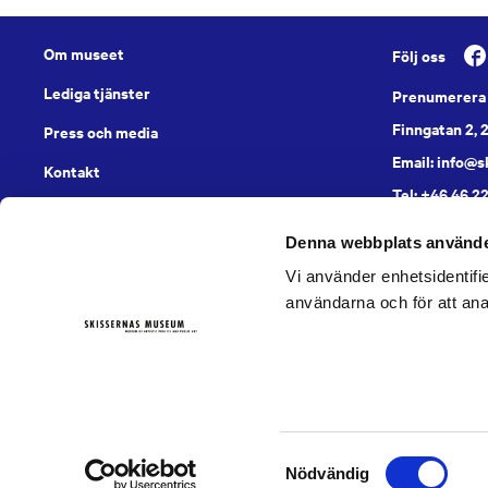
Om museet
Följ oss
Lediga tjänster
Prenumerera 
Finngatan 2, 
Press och media
Email: info@
Kontakt
Tel: +46 46 2
Svensk
Denna webbplats använde
Vi använder enhetsidentifie
användarna och för att ana
Tillgänglighetsredogörelse
Cookies
Samtyckesval
Nödvändig