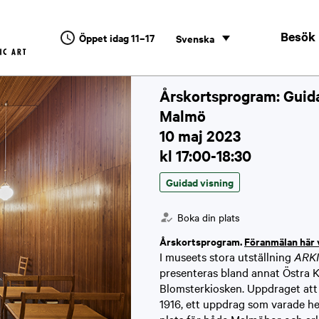
den i Malmö
Besök
Öppet idag 11–17
Svenska
Årskortsprogram: Guida
Malmö
10 maj 2023
kl 17:00-18:30
Guidad visning
Boka din plats
Årskortsprogram.
Föranmälan här v
I museets stora utställning
ARKI
presenteras bland annat Östra 
Blomsterkiosken. Uppdraget att
1916, ett uppdrag som varade hel