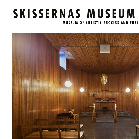
Kalender
/
Årskortsprogram: Guidad visning på Östra Kyrkogår