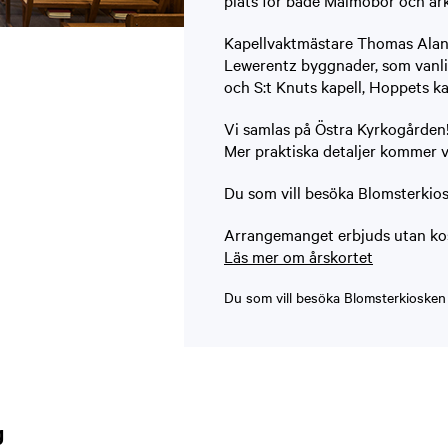
plats för både Malmöbor och ark
Kapellvaktmästare Thomas Aland
Lewerentz byggnader, som vanlig
och S:t Knuts kapell, Hoppets ka
Vi samlas på Östra Kyrkogården
Mer praktiska detaljer kommer v
Du som vill besöka Blomsterkiosk
Arrangemanget erbjuds utan kos
Läs mer om årskortet
Du som vill besöka Blomsterkiosken 
g