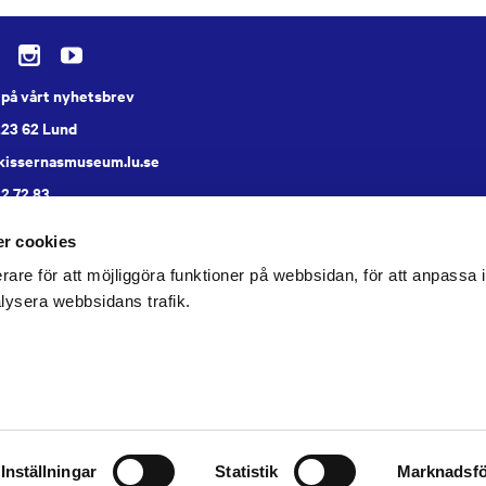
på vårt nyhetsbrev
223 62 Lund
skissernasmuseum.lu.se
22 72 83
a
r cookies
rare för att möjliggöra funktioner på webbsidan, för att anpassa in
lysera webbsidans trafik.
Inställningar
Statistik
Marknadsfö