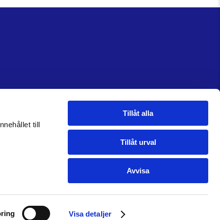
Tillåt alla
nehållet till
Tillåt urval
Avvisa
ring
Visa detaljer