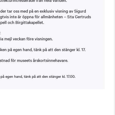
itekturintresserade från hela världen.
er tar oss med på en exklusiv visning av Sigurd
tvis inte är öppna för allmänheten – S:ta Gertruds
pell och Birgittakapellet.
!
ia mejl veckan före visningen.
en på egen hand, tänk på att den stänger kl. 17.
tnad för museets årskortsinnehavare.
på egen hand, tänk på att den stänger kl. 17.00.