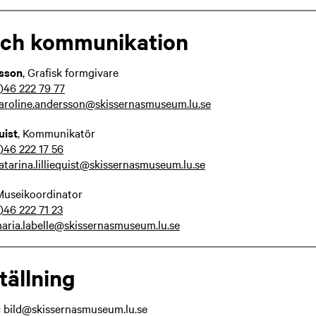
och kommunikation
rsson
,
Grafisk formgivare
)46 222 79 77
aroline.andersson@skissernasmuseum.lu.se
uist
, Kommunikatör
)46 222 17 56
atarina.lilliequist@skissernasmuseum.lu.se
 Museikoordinator
0)46
222 71 23
aria.labelle@skissernasmuseum.lu.se
tällning
:
bild@skissernasmuseum.lu.se