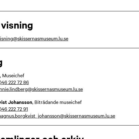
visning
isning@skissernasmuseum.lu.se
g
, Museichef
)46 222 72 86
nnie.lindberg@skissernasmuseum.lu.se
ist Johansson
, Biträdande museichef
)46 222 72 91
agnus.borgkvist_johansson@skissernasmuseum.lu.se
samlingar och arkiv