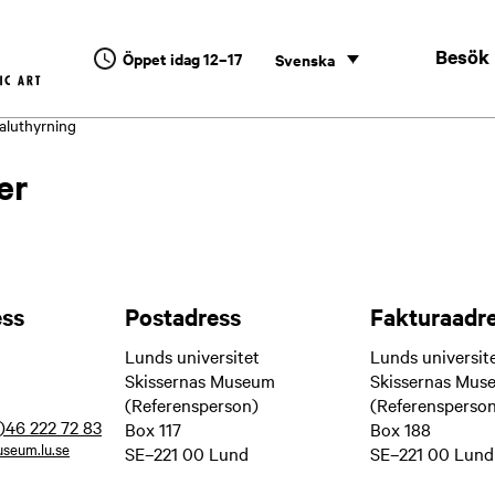
Besök
Öppet idag 12–17
Svenska
aluthyrning
er
ess
Postadress
Fakturaadr
Lunds universitet
Lunds universit
Skissernas Museum
Skissernas Mus
(Referensperson)
(Referensperso
)46 222 72 83
Box 117
Box 188
seum.lu.se
SE–221 00 Lund
SE–221 00 Lund