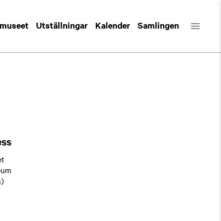
 museet
Utställningar
Kalender
Samlingen
ess
et
eum
n)