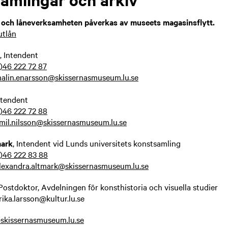
 och låneverksamheten påverkas av museets magasinsflytt.
utlån
, Intendent
)46 222 72 87
alin.enarsson@skissernasmuseum.lu.se
ntendent
)46 222 72 88
mil.nilsson@skissernasmuseum.lu.se
mark
, Intendent vid Lunds universitets konstsamling
)46 222 83 88
lexandra.altmark@skissernasmuseum.lu.se
 Postdoktor, Avdelningen för konsthistoria och visuella studier
rika.larsson@kultur.lu.se
skissernasmuseum.lu.se