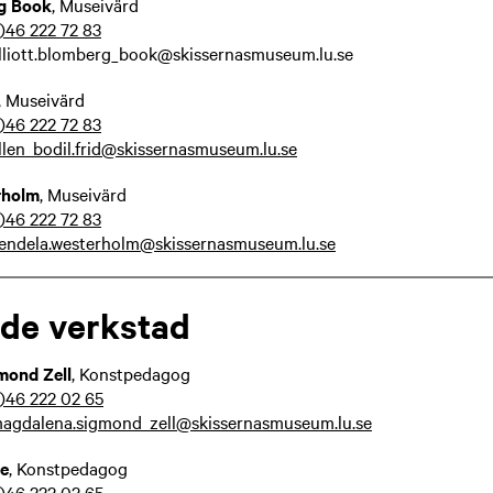
rg Book
, Museivärd
)46 222 72 83
elliott.blomberg_book@skissernasmuseum.lu.se
, Museivärd
)46 222 72 83
llen_bodil.frid@skissernasmuseum.lu.se
rholm
, Museivärd
)46 222 72 83
endela.westerholm@skissernasmuseum.lu.se
de verkstad
gmond
Zell
, Konstpedagog
)46 222 02 65
agdalena.sigmond_zell@skissernasmuseum.lu.se
e
, Konstpedagog
)46 222 02 65