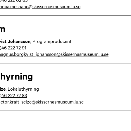
innea.mcshane@skissernasmuseum.lu.se
am
ist Johansson
, Programproducent
)46 222 72 91
agnus.borgkvist_johansson@skissernasmuseum.lu.se
thyrning
lze
, Lokaluthyrning
)46 222 72 83
ictor.kraft_selze@skissernasmuseum.lu.se