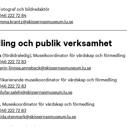
Fotograf och bildredaktör
)46 222 72 84
mma.krantz@skissernasmuseum.lu.se
ling och publik verksamhet
k
(föräldraledig), Museikoordinator för värdskap och förmedling
)46 222 72 83
arin-linnea.anneback@skissernasmuseum.lu.se
 Vikarierande museikoordinator för värdskap och förmedling
)46 222 72 83
ilufar.salehi@skissernasmuseum.lu.se
k
, Museikoordinator för värdskap och förmedling
)46 222 72 83
rida.stenmark@skissernasmuseum.lu.se