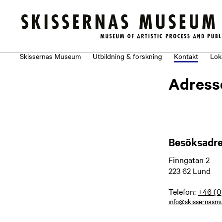
Om museet
Skissernas Museum
Utbildning & forskning
Kontakt
Lok
Adress
Besöksadr
Finngatan 2
223 62 Lund
Telefon:
+46 (0
info@skissernasmu