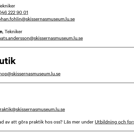
Tekniker
)46 222 90 01
ohan.fohlin@skissernasmuseum.lu.se
n
,
Tekniker
ats.andersson@skissernasmuseum.lu.se
utik
hop@skissernasmuseum.lu.se
raktik@skissernasmuseum.lu.se
ad av att göra praktik hos oss? Läs mer under
Utbildning och for