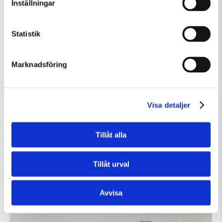
Inställningar
Statistik
Marknadsföring
Visa detaljer
Lördag 8 Augusti Kl 15:00
Tillåt alla
Guided Tour of the Museum (in English)
Guidad visning
Tillåt urval
Avvisa