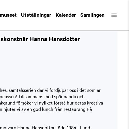
 museet
Utställningar
Kalender
Samlingen
askonstnär Hanna Hansdotter
s, samtalsserien där vi fördjupar oss i det som är
processen! Tillsammans med spännande och
kgrund försöker vi nyfiket förstå hur deras kreativa
n njuter vi av en god lunch från restaurang På
rmgivare Hanna Hansdotter, född 1984 i Lund,