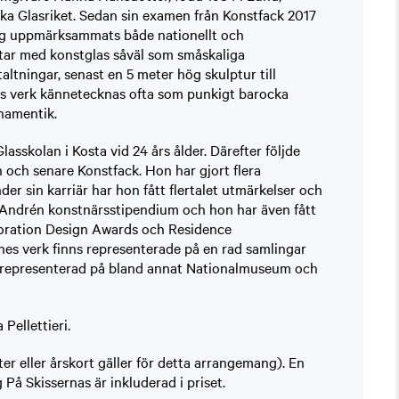
ka Glasriket. Sedan sin examen från Konstfack 2017
g uppmärksammats både nationellt och
etar med konstglas såväl som småskaliga
altningar, senast en 5 meter hög skulptur till
s verk kännetecknas ofta som punkigt barocka
rnamentik.
sskolan i Kosta vid 24 års ålder. Därefter följde
n och senare Konstfack. Hon har gjort flera
r sin karriär har hon fått flertalet utmärkelser och
e Andrén konstnärsstipendium och hon har även fått
coration Design Awards och Residence
es verk finns representerade på en rad samlingar
s representerad på bland annat Nationalmuseum och
Pellettieri.
er eller årskort gäller för detta arrangemang). En
 På Skissernas är inkluderad i priset.