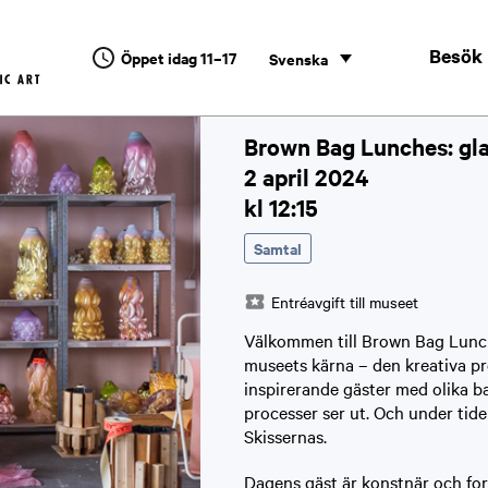
r
Besök
Öppet idag 11–17
Svenska
Brown Bag Lunches: gl
2 april 2024
kl 12:15
Samtal
Entréavgift till museet
Välkommen till Brown Bag Lunche
museets kärna – den kreativa 
inspirerande gäster med olika ba
processer ser ut. Och under tide
Skissernas.
Dagens gäst är konstnär och fo