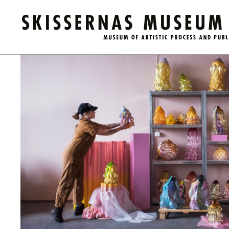
Kalender
/
Brown Bag Lunches: glaskonstnär Hanna Hansdotte