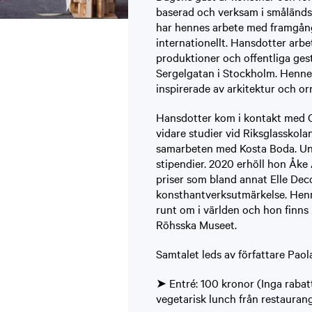
baserad och verksam i småländs
har hennes arbete med framgån
internationellt. Hansdotter arb
produktioner och offentliga gest
Sergelgatan i Stockholm. Henne
inspirerade av arkitektur och o
Hansdotter kom i kontakt med Gla
vidare studier vid Riksglasskola
samarbeten med Kosta Boda. Unde
stipendier. 2020 erhöll hon Åk
priser som bland annat Elle De
konsthantverksutmärkelse. Henn
runt om i världen och hon finn
Röhsska Museet.
Samtalet leds av författare Paola 
➤ Entré: 100 kronor (Inga rabatt
vegetarisk lunch från restaurang