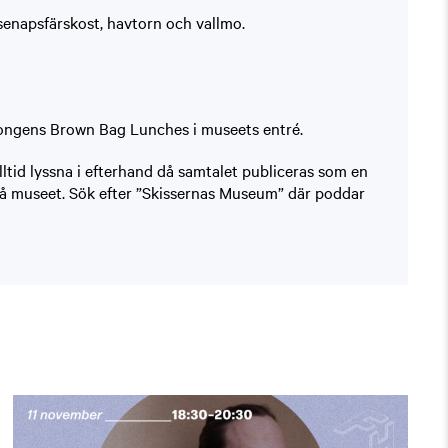
enapsfärskost, havtorn och vallmo.
äsongens Brown Bag Lunches i museets entré.
lltid lyssna i efterhand då samtalet publiceras som en
på museet. Sök efter ”Skissernas Museum” där poddar