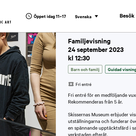
Besök
Öppet idag 11–17
Svenska
Familjevisning
24 september 2023
kl 12:30
Barn och familj
Guidad visnin
Fri entré
Fri entré för en medföljande vux
Rekommenderas från 5 år.
Skissernas Museum erbjuder visn
utställningarna och funderar öve
en spännande upptäcktsfärd i sal
verkstaden efteråt.