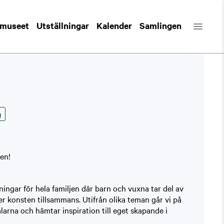
 museet
Utställningar
Kalender
Samlingen
g
en!
ingar för hela familjen där barn och vuxna tar del av
r konsten tillsammans. Utifrån olika teman går vi på
arna och hämtar inspiration till eget skapande i