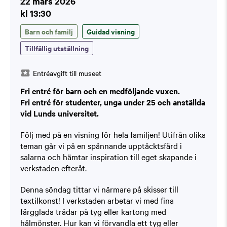
22 mars 2026
kl 13:30
Barn och familj
Guidad visning
Tillfällig utställning
Entréavgift till museet
Fri entré för barn och en medföljande vuxen.
Fri entré för studenter, unga under 25 och anställda
vid Lunds universitet.
Följ med på en visning för hela familjen! Utifrån olika
teman går vi på en spännande upptäcktsfärd i
salarna och hämtar inspiration till eget skapande i
verkstaden efteråt.
Denna söndag tittar vi närmare på skisser till
textilkonst! I verkstaden arbetar vi med fina
färgglada trådar på tyg eller kartong med
hålmönster. Hur kan vi förvandla ett tyg eller