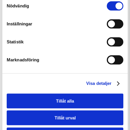
Söndag 9 Augusti Kl 12:30
Nödvändig
Guided Tour: Public Domain
Guidad visning
Tillfällig utställning
Inställningar
Statistik
Marknadsföring
Visa detaljer
Tillåt alla
Tillåt urval
Söndag 9 Augusti Kl 15:00
Guidad visning