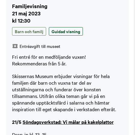
Familjevisning
21 maj 2023
kl 12:30
Barn och familj
Guidad visning
Entréavgift till museet
Fri entré för en medföljande vuxen!
Rekommenderas från 5 år.
Skissernas Museum erbjuder visningar för hela
familjen där barn och vuxna tar del av
utställningarna och funderar över konsten
tillsammans. Utifrån olika teman går vi på en
spännande upptäcktsfärd i salarna och hämtar
inspiration till eget skapande i verkstaden efteråt.
21/5
Söndagsverkstad: Vi målar på kakelplattor
Drop-in kl. 13–15