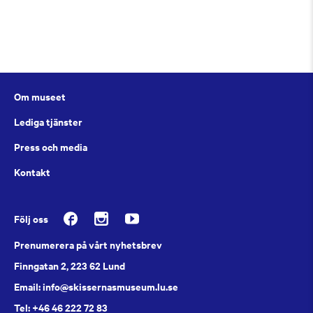
Om museet
Lediga tjänster
Press och media
Kontakt
Följ oss
Prenumerera på vårt nyhetsbrev
Finngatan 2, 223 62 Lund
Email: info@skissernasmuseum.lu.se
Tel: +46 46 222 72 83