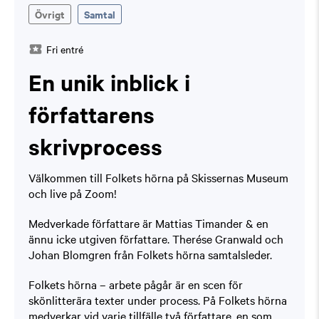
Övrigt
Samtal
Fri entré
En unik inblick i
författarens
skrivprocess
Välkommen till Folkets hörna på Skissernas Museum
och live på Zoom!
Medverkade författare är Mattias Timander & en
ännu icke utgiven författare. Therése Granwald och
Johan Blomgren från Folkets hörna samtalsleder.
Folkets hörna – arbete pågår är en scen för
skönlitterära texter under process. På Folkets hörna
medverkar vid varje tillfälle två författare, en som