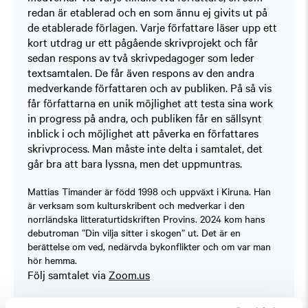
redan är etablerad och en som ännu ej givits ut på
de etablerade förlagen. Varje författare läser upp ett
kort utdrag ur ett pågående skrivprojekt och får
sedan respons av två skrivpedagoger som leder
textsamtalen. De får även respons av den andra
medverkande författaren och av publiken. På så vis
får författarna en unik möjlighet att testa sina work
in progress på andra, och publiken får en sällsynt
inblick i och möjlighet att påverka en författares
skrivprocess. Man måste inte delta i samtalet, det
går bra att bara lyssna, men det uppmuntras.
Mattias Timander är född 1998 och uppväxt i Kiruna. Han
är verksam som kulturskribent och medverkar i den
norrländska litteraturtidskriften Provins. 2024 kom hans
debutroman ”Din vilja sitter i skogen” ut. Det är en
berättelse om ved, nedärvda bykonflikter och om var man
hör hemma.
Följ samtalet via
Zoom.us
Folkets hörna arrangeras med stöd av Region Skåne,