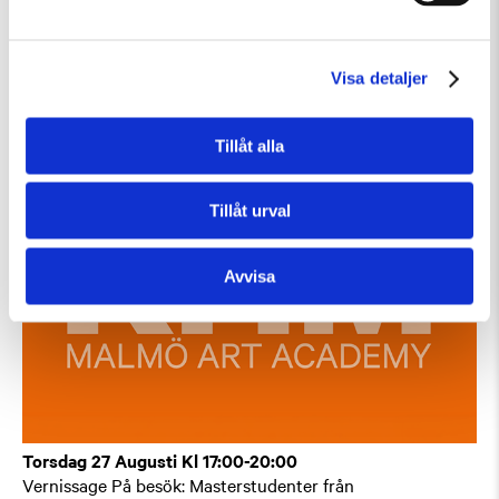
Tisdag 11 Augusti Kl 10:00-13:30
Konstkollo 11/8–14/8: Skulptur – kända och okända djur
Barn och familj
Övrigt
Workshop
Visa detaljer
Tillåt alla
Tillåt urval
Avvisa
Torsdag 27 Augusti Kl 17:00-20:00
Vernissage På besök: Masterstudenter från