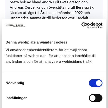
bästa bok av bland andra Leif GW Persson och
Andreas Cervenka och översätts nu till flera språk.
Nicolas utsågs till Årets medmänniska 2022 och
utnämndes samma år till hedersdoktor i socialt
arbete vid Malmö universitet.
Samtalet går att följa live via
Zoom.us
Denna webbplats använder cookies
Folkets hörna arrangeras med stöd av Region Skåne,
Kulturrådet och Lunds kommun.
Vi använder enhetsidentifierare för att möjliggöra
funktioner på webbsidan, för att anpassa innehållet till
användarna och för att analysera webbsidans trafik.
Samtyckesval
Fler evenemang som passar Övrigt, Samtal
Nödvändig
Inställningar