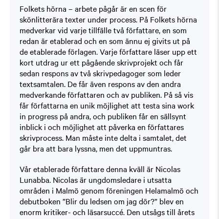
Folkets hörna – arbete pågår är en scen för
skönlitterära texter under process. På Folkets hörna
medverkar vid varje tillfälle två författare, en som
redan är etablerad och en som ännu ej givits ut på
de etablerade förlagen. Varje författare läser upp ett
kort utdrag ur ett pågående skrivprojekt och får
sedan respons av två skrivpedagoger som leder
textsamtalen. De får även respons av den andra
medverkande författaren och av publiken. På så vis
får författarna en unik möjlighet att testa sina work
in progress på andra, och publiken får en sällsynt
inblick i och möjlighet att påverka en författares
skrivprocess. Man måste inte delta i samtalet, det
går bra att bara lyssna, men det uppmuntras.
Vår etablerade författare denna kväll är Nicolas
Lunabba. Nicolas är ungdomsledare i utsatta
områden i Malmö genom föreningen Helamalmö och
debutboken ”Blir du ledsen om jag dör?” blev en
enorm kritiker- och läsarsuccé. Den utsågs till årets