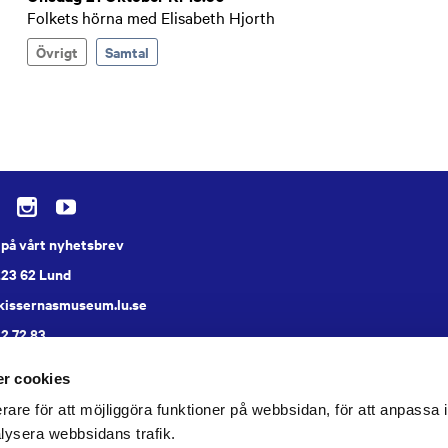
Folkets hörna med Elisabeth Hjorth
Övrigt
Samtal
på vårt nyhetsbrev
223 62 Lund
skissernasmuseum.lu.se
22 72 83
a
r cookies
rare för att möjliggöra funktioner på webbsidan, för att anpassa in
lysera webbsidans trafik.