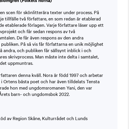
Blomgren (Folkets hörna)
en scen för skönlitterära texter under process. På
 tillfälle två författare, en som redan är etablerad
de etablerade förlagen. Varje författare läser upp ett
ivprojekt och får sedan respons av två
amtalen. De får även respons av den andra
ubliken. På så vis får författarna en unik möjlighet
å andra, och publiken får sällsynt inblick i och
ares skrivprocess. Man måste inte delta i samtalet,
n det uppmuntras.
rfattaren denna kväll. Nora är född 1997 och arbetar
t i Ortens bästa poet och har även tilldelats Tensta
terade hon med ungdomsromanen Yani, den var
r Årets barn- och ungdomsbok 2022.
töd av Region Skåne, Kulturrådet och Lunds