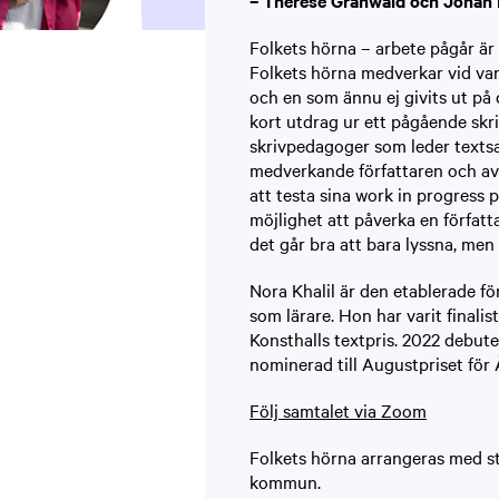
– Therése Granwald och Johan 
Folkets hörna – arbete pågår är 
Folkets hörna medverkar vid varje
och en som ännu ej givits ut på 
kort utdrag ur ett pågående skr
skrivpedagoger som leder texts
medverkande författaren och av p
att testa sina work in progress p
möjlighet att påverka en författ
det går bra att bara lyssna, me
Nora Khalil är den etablerade fö
som lärare. Hon har varit finalis
Konsthalls textpris. 2022 debu
nominerad till Augustpriset fö
Följ samtalet via Zoom
Folkets hörna arrangeras med s
kommun.