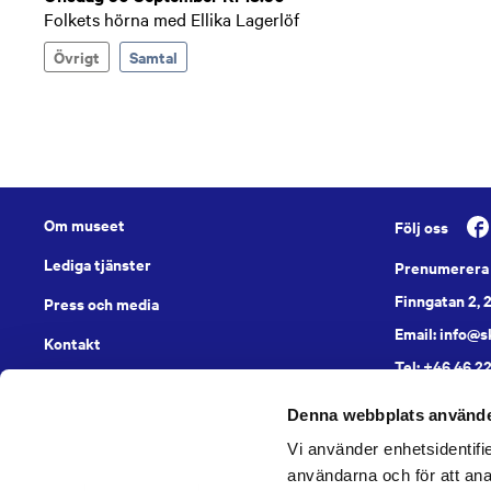
Folkets hörna med Ellika Lagerlöf
Övrigt
Samtal
Om museet
Följ oss
Lediga tjänster
Prenumerera 
Finngatan 2, 
Press och media
Email: info@
Kontakt
Tel: +46 46 2
Svensk
Denna webbplats använde
Vi använder enhetsidentifie
användarna och för att ana