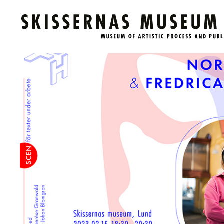
Kalender
/
Folkets hörna: Nora Khalil & Fredrica Werner