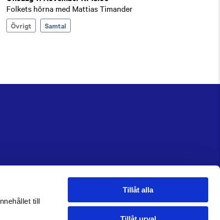
Folkets hörna med Mattias Timander
Övrigt
Samtal
Tillåt alla
nehållet till
Tillåt urval