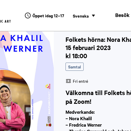
Besök
Öppet idag 12–17
Svenska
Folkets hörna: Nora Kha
15 februari 2023
kl 18:00
Samtal
Fri entré
Välkomna till Folkets 
på Zoom!
Medverkande:
– Nora Khalil
– Fredrica Werner