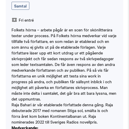
Samtal
Fri entré
Folkets hörna – arbete pågår är en scen för skönlitterära
texter under process. På Folkets hörna medverkar vid varje
tillfälle två författare, en som redan är etablerad och en
som ännu ej givits ut på de etablerade förlagen. Varje
författare läser upp ett kort utdrag ur ett pågående
skrivprojekt och får sedan respons av två skrivpedagoger
som leder textsamtalen. De får även respons av den andra
medverkande författaren och av publiken. På så vis får
författarna en unik möjlighet att testa sina work in
progress på andra, och publiken får sällsynt inblick i och
möjlighet att påverka en författares skrivprocess. Man
måste inte delta i samtalet, det går bra att bara lyssna, men
det uppmuntras.
Raja Bahari är vår etablerade författade denna gång. Raja
debuterade 2017 med romanen Stiga sol, smälta is och
förra året kom boken Kontinentalbanan ut. Raja
nominerades 2022 till Sveriges Radios novellpris.
Medverkande: