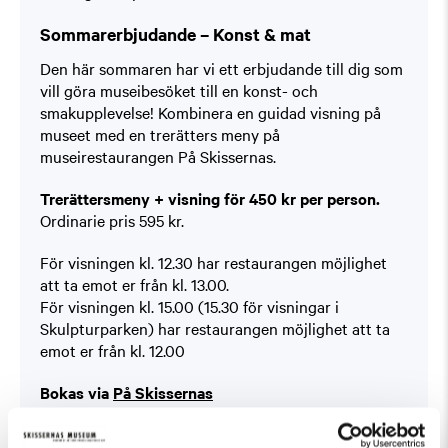
Sommarerbjudande – Konst & mat
Den här sommaren har vi ett erbjudande till dig som
vill göra museibesöket till en konst- och
smakupplevelse! Kombinera en guidad visning på
museet med en trerätters meny på
museirestaurangen På Skissernas.
Trerättersmeny + visning för 450 kr per person.
Ordinarie pris 595 kr.
För visningen kl. 12.30 har restaurangen möjlighet
att ta emot er från kl. 13.00.
För visningen kl. 15.00 (15.30 för visningar i
Skulpturparken) har restaurangen möjlighet att ta
emot er från kl. 12.00
Bokas via
På Skissernas
Du hittar erbjudandet under ”Boka bord”.
Kan ej kombineras med andra erbjudanden.