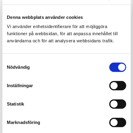
Denna webbplats använder cookies
Vi använder enhetsidentifierare för att möjliggöra
funktioner på webbsidan, för att anpassa innehållet till
Fler evenemang som passar Guidad visning
användarna och för att analysera webbsidans trafik.
Samtyckesval
Nödvändig
Inställningar
Statistik
Marknadsföring
Fredag 7 Augusti Kl 12:30