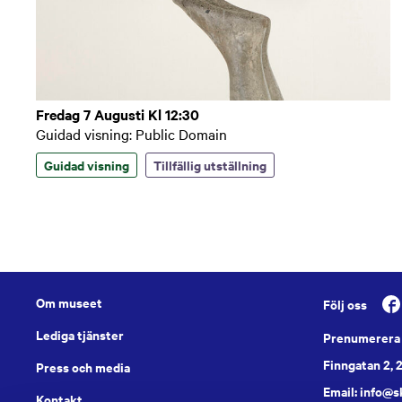
Fredag 7 Augusti Kl 12:30
Guidad visning: Public Domain
Guidad visning
Tillfällig utställning
Om museet
Följ oss
Lediga tjänster
Prenumerera 
Finngatan 2, 
Press och media
Email: info@
Kontakt