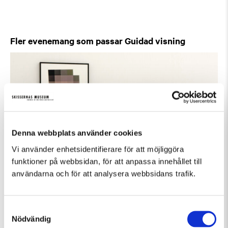
Fler evenemang som passar Guidad visning
Denna webbplats använder cookies
Vi använder enhetsidentifierare för att möjliggöra
funktioner på webbsidan, för att anpassa innehållet till
användarna och för att analysera webbsidans trafik.
Lördag 8 Augusti Kl 12:30
Samtyckesval
Guidad visning: Public Domain
Nödvändig
Guidad visning
Tillfällig utställning