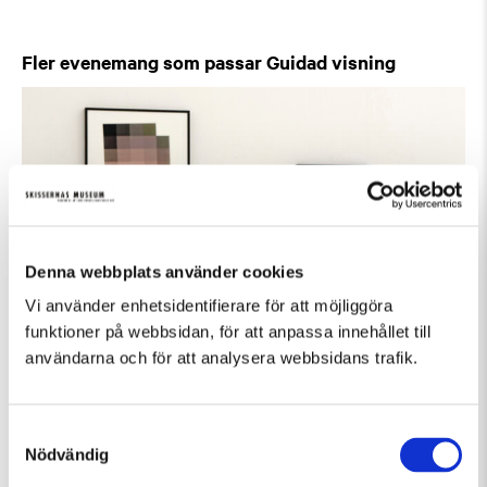
Fler evenemang som passar Guidad visning
Denna webbplats använder cookies
Vi använder enhetsidentifierare för att möjliggöra
funktioner på webbsidan, för att anpassa innehållet till
användarna och för att analysera webbsidans trafik.
Fredag 7 Augusti Kl 12:30
Guidad visning: Public Domain
Samtyckesval
Nödvändig
Guidad visning
Tillfällig utställning