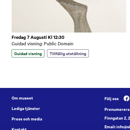
Fredag 7 Augusti Kl 12:30
Guidad visning: Public Domain
Guidad visning
Tillfällig utställning
Om museet
Följ oss
Lediga tjänster
Prenumerera 
Finngatan 2, 
Press och media
Email: info@
Kontakt