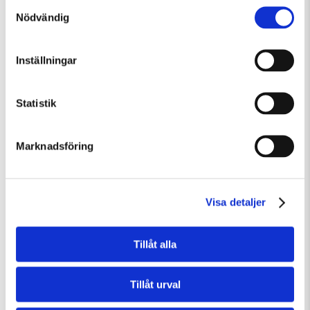
Samtyckesval
Nödvändig
Fredag 7 Augusti Kl 12:30
Guidad visning: Public Domain
Guidad visning
Tillfällig utställning
Inställningar
Statistik
Marknadsföring
Visa detaljer
Tillåt alla
Tillåt urval
Fredag 7 Augusti Kl 15:00