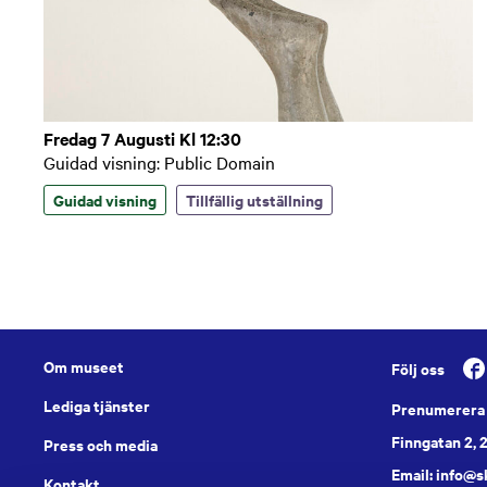
Fredag 7 Augusti Kl 12:30
Guidad visning: Public Domain
Guidad visning
Tillfällig utställning
Om museet
Följ oss
Lediga tjänster
Prenumerera 
Finngatan 2, 
Press och media
Email: info@
Kontakt