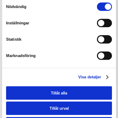
Samtyckesval
Nödvändig
Torsdag 6 Augusti Kl 15:00
Visning av Skulpturparken
Guidad visning
Inställningar
Statistik
Marknadsföring
Visa detaljer
Tillåt alla
Tillåt urval
Fredag 7 Augusti Kl 12:30