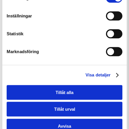
Guidad visning
Tillfällig utställning
Inställningar
Statistik
Marknadsföring
Visa detaljer
Tillåt alla
Lördag 8 Augusti Kl 15:00
Tillåt urval
Guided Tour of the Museum (in English)
Guidad visning
Avvisa