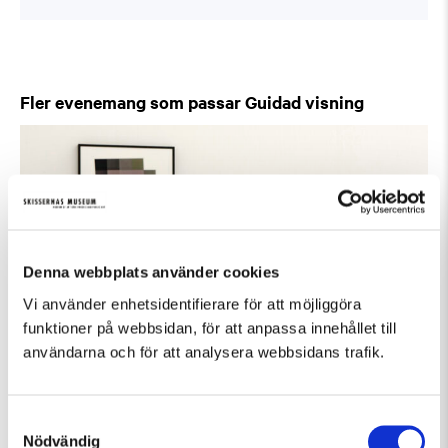
Fler evenemang som passar Guidad visning
Denna webbplats använder cookies
Vi använder enhetsidentifierare för att möjliggöra
funktioner på webbsidan, för att anpassa innehållet till
användarna och för att analysera webbsidans trafik.
Lördag 8 Augusti Kl 12:30
Samtyckesval
Guidad visning: Public Domain
Nödvändig