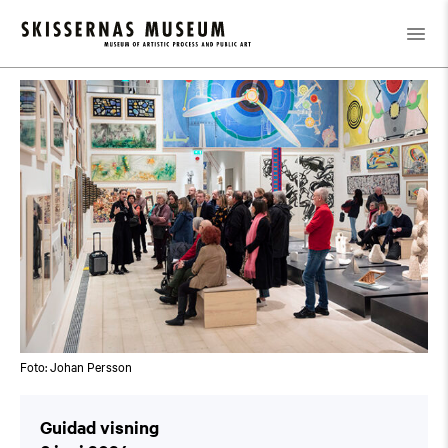
Kalender
/
Guidad visning
Foto: Johan Persson
Guidad visning