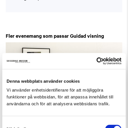
Fler evenemang som passar Guidad visning
Denna webbplats använder cookies
Vi använder enhetsidentifierare för att möjliggöra
funktioner på webbsidan, för att anpassa innehållet till
användarna och för att analysera webbsidans trafik.
Samtyckesval
Lördag 15 Augusti Kl 12:30