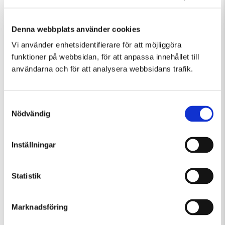
Denna webbplats använder cookies
Vi använder enhetsidentifierare för att möjliggöra
funktioner på webbsidan, för att anpassa innehållet till
Fler evenemang som passar Guidad visning
användarna och för att analysera webbsidans trafik.
Samtyckesval
Nödvändig
Inställningar
Statistik
Marknadsföring
Fredag 7 Augusti Kl 12:30