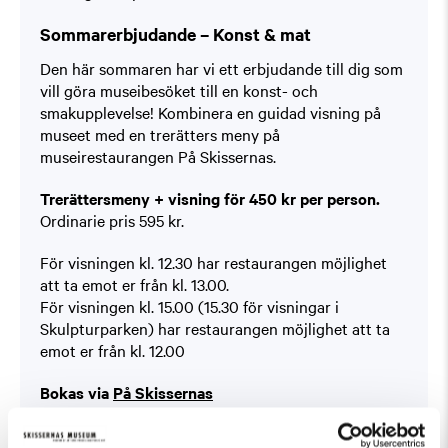
Sommarerbjudande – Konst & mat
Den här sommaren har vi ett erbjudande till dig som
vill göra museibesöket till en konst- och
smakupplevelse! Kombinera en guidad visning på
museet med en trerätters meny på
museirestaurangen På Skissernas.
Trerättersmeny + visning för 450 kr per person.
Ordinarie pris 595 kr.
För visningen kl. 12.30 har restaurangen möjlighet
att ta emot er från kl. 13.00.
För visningen kl. 15.00 (15.30 för visningar i
Skulpturparken) har restaurangen möjlighet att ta
emot er från kl. 12.00
Bokas via
På Skissernas
Du hittar erbjudandet under ”Boka bord”.
Kan ej kombineras med andra erbjudanden.