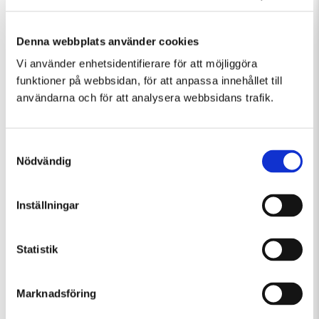
Denna webbplats använder cookies
Vi använder enhetsidentifierare för att möjliggöra
funktioner på webbsidan, för att anpassa innehållet till
Fler evenemang som passar Guidad visning
användarna och för att analysera webbsidans trafik.
Samtyckesval
Nödvändig
Inställningar
Statistik
Marknadsföring
Lördag 8 Augusti Kl 12:30