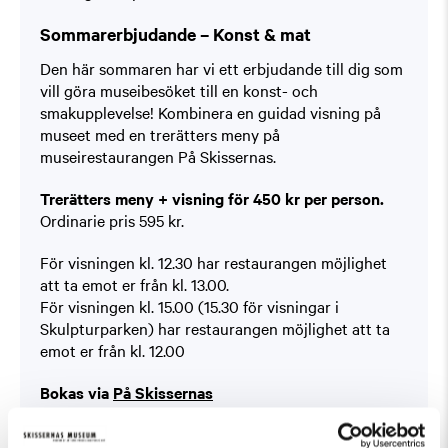
Sommarerbjudande – Konst & mat
Den här sommaren har vi ett erbjudande till dig som
vill göra museibesöket till en konst- och
smakupplevelse! Kombinera en guidad visning på
museet med en trerätters meny på
museirestaurangen På Skissernas.
Trerätters meny + visning för 450 kr per person.
Ordinarie pris 595 kr.
För visningen kl. 12.30 har restaurangen möjlighet
att ta emot er från kl. 13.00.
För visningen kl. 15.00 (15.30 för visningar i
Skulpturparken) har restaurangen möjlighet att ta
emot er från kl. 12.00
Bokas via
På Skissernas
Du hittar erbjudandet under ”Boka bord”.
Kan ej kombineras med andra erbjudanden.