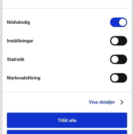
Samtyckesval
Nödvändig
Söndag 9 Augusti Kl 12:30
Inställningar
Guided Tour: Public Domain
Guidad visning
Tillfällig utställning
Statistik
Marknadsföring
Visa detaljer
Tillåt alla