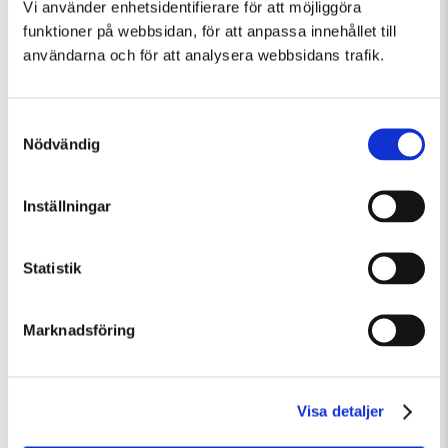
Vi använder enhetsidentifierare för att möjliggöra
funktioner på webbsidan, för att anpassa innehållet till
användarna och för att analysera webbsidans trafik.
Samtyckesval
Nödvändig
Inställningar
Tisdag 11 Augusti Kl 10:00-13:30
Statistik
Konstkollo 11/8–14/8: Skulptur – kända och okända djur
Barn och familj
Övrigt
Workshop
Marknadsföring
Visa detaljer