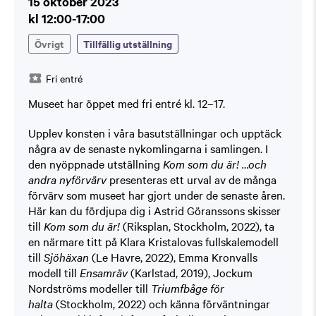
15 oktober 2023
kl 12:00-17:00
Övrigt
Tillfällig utställning
Fri entré
Museet har öppet med fri entré kl. 12–17.
Upplev konsten i våra basutställningar och upptäck
några av de senaste nykomlingarna i samlingen. I
den nyöppnade utställning
Kom som du är! …och
andra nyförvärv
presenteras ett urval av de många
förvärv som museet har gjort under de senaste åren.
Här kan du fördjupa dig i Astrid Göranssons skisser
till
Kom som du är!
(Riksplan, Stockholm, 2022), ta
en närmare titt på Klara Kristalovas fullskalemodell
till
Sjöhäxan
(Le Havre, 2022), Emma Kronvalls
modell till
Ensamräv
(Karlstad, 2019), Jockum
Nordströms modeller till
Triumfbåge för
halta
(Stockholm, 2022) och känna förväntningar