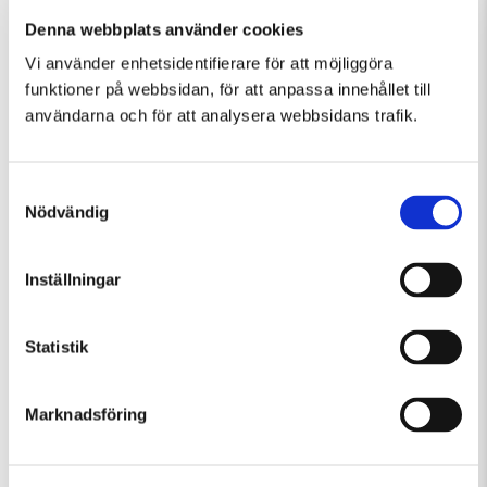
Denna webbplats använder cookies
Fler evenemang som passar Musik, Övrigt
Vi använder enhetsidentifierare för att möjliggöra
funktioner på webbsidan, för att anpassa innehållet till
användarna och för att analysera webbsidans trafik.
Samtyckesval
Nödvändig
Inställningar
Statistik
Tisdag 11 Augusti Kl 10:00-13:30
Konstkollo 11/8–14/8: Skulptur – kända och okända djur
Marknadsföring
Barn och familj
Övrigt
Workshop