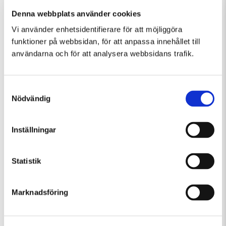
Denna webbplats använder cookies
Fler evenemang som passar Musik, Övrigt
Vi använder enhetsidentifierare för att möjliggöra
funktioner på webbsidan, för att anpassa innehållet till
användarna och för att analysera webbsidans trafik.
Samtyckesval
Nödvändig
Inställningar
Statistik
Tisdag 11 Augusti Kl 10:00-13:30
Konstkollo 11/8–14/8: Skulptur – kända och okända djur
Marknadsföring
Barn och familj
Övrigt
Workshop