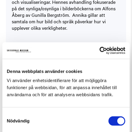
och visualiseringar. Hennes avhandling fokuserade
på det synliga/osynliga i bilderböckerna om Alfons
Åberg av Gunilla Bergström. Annika gillar att
samtala om hur bild och språk påverkar hur vi
upplever olika verkligheter.
KARIN FRANKENSTEIN & TOMAS AURAN
Materialbaserad konstnärsduo
Denna webbplats använder cookies
Karin Frankenstein och Tomas Auran arbetar
Vi använder enhetsidentifierare för att möjliggöra
kollektivt och tror på styrkan i det gemensamma. De
funktioner på webbsidan, för att anpassa innehållet till
tar ofta avstamp i traditionella hantverkstekniker,
användarna och för att analysera webbsidans trafik.
vilket vägleder dem mot nya upptäckter där de kan
utveckla egna strategier för att bearbeta och
förändra material. Alger, ull, lera, kodynga eller
Samtyckesval
växter – konstnärerna attraheras av bortglömda,
Nödvändig
förkastade eller oupptäckta råämnen där de har
möjligheten att driva en värdeförskjutning. Material