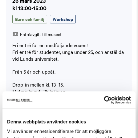
26 mars 2023
kl 13:00-15:00
Barn och familj
Workshop
Entréavgift till museet
Fri entré för en medföljande vuxen!
Fri entré för studenter, unga under 25, och anställda
vid Lunds universitet.
Från 5 år och uppåt.
Drop-in mellan kl. 13–15.
Materialavgift 35 kr/barn
Tillsammans bygger vi stort
Vi inspireras av olika slags byggnader, bland annat i
den nyöppnade utställningen om arkitekten Sigurd
Denna webbplats använder cookies
Lewerentz. Efteråt gör vi plats för ett gemensamt
Vi använder enhetsidentifierare för att möjliggöra
bygge av kartong som får växa fram på höjden och