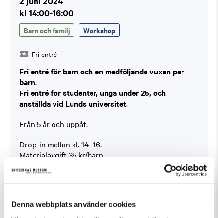
2 juni 2024
kl 14:00-16:00
Barn och familj
Workshop
Fri entré
Fri entré för barn och en medföljande vuxen per
barn.
Fri entré för studenter, unga under 25, och
anställda vid Lunds universitet.
Från 5 år och uppåt.
Drop-in mellan kl. 14–16.
Materialavgift 35 kr/barn
Flygande varelser, stora och små… Hur många olika
slags vingar kan vi hitta bland konstverken på
museet? I vår verkstad inspireras vi av urfåglar,
Denna webbplats använder cookies
dinosaurier och av färgstarka drakar när vi skapar
vingar i större format. Vems är vingarna och vart