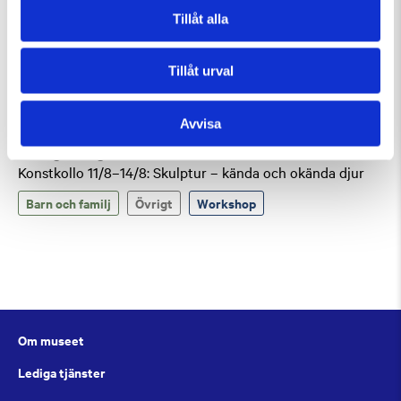
Tillåt alla
Tillåt urval
Avvisa
Tisdag 11 Augusti Kl 10:00-13:30
Konstkollo 11/8–14/8: Skulptur – kända och okända djur
Barn och familj
Övrigt
Workshop
Om museet
Lediga tjänster