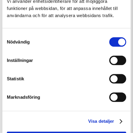
Vi använder enhetsidentifierare för att möjliggöra
flyger de?
funktioner på webbsidan, för att anpassa innehållet till
användarna och för att analysera webbsidans trafik.
Följ gärna med på en guidad visning för hela familjen
innan verkstaden.
Familjevisning kl. 13.30
Samtyckesval
Nödvändig
Inställningar
Statistik
Fler evenemang som passar Barn och familj,
Workshop
Marknadsföring
Visa detaljer