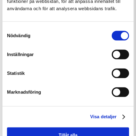
funktioner på webbsidan, för att anpassa innehållet till
användarna och för att analysera webbsidans trafik.
Samtyckesval
Nödvändig
Inställningar
Tisdag 11 Augusti Kl 10:00-13:30
Konstkollo 11/8–14/8: Skulptur – kända och okända djur
Statistik
Barn och familj
Övrigt
Workshop
Marknadsföring
Visa detaljer
Tillåt alla