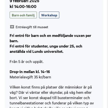
9 februari 2025
kl 14:00-16:00
Barn och familj
Workshop
Entréavgift till museet
Fri entré för barn och en medföljande vuxen per
barn.
Fri entré för studenter, unga under 25, och
anställda vid Lunds universitet.
Från 5 år och uppåt.
Drop-in mellan kl. 14–16
Materialavgift 35 kr/barn
Vilken konst finns på platser där människor är på
väg? Där vi väntar eller skyndar, på väg hem eller
bort. Vi ser konst skapad till bussterminaler och
tunnelbanestationer och funderar på vilken typ av
konst vi själva helst skulle vilja se när vi reser. I