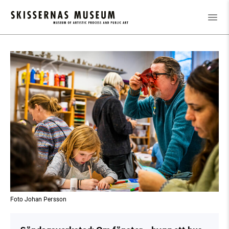
Kalender
/
Söndagsverkstad: Om fönster – bygg ett hus med
utsikt
Foto Johan Persson