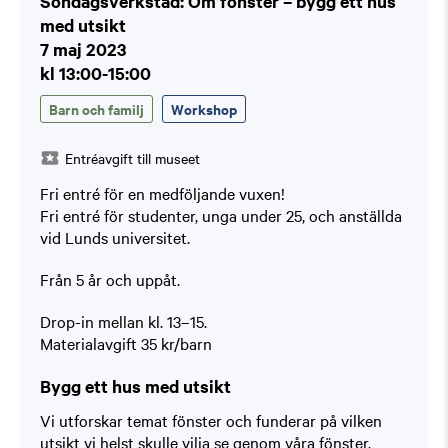
Söndagsverkstad: Om fönster – bygg ett hus
med utsikt
7 maj 2023
kl 13:00-15:00
Barn och familj
Workshop
Entréavgift till museet
Fri entré för en medföljande vuxen!
Fri entré för studenter, unga under 25, och anställda
vid Lunds universitet.
Från 5 år och uppåt.
Drop-in mellan kl. 13–15.
Materialavgift 35 kr/barn
Bygg ett hus med utsikt
Vi utforskar temat fönster och funderar på vilken
utsikt vi helst skulle vilja se genom våra fönster.