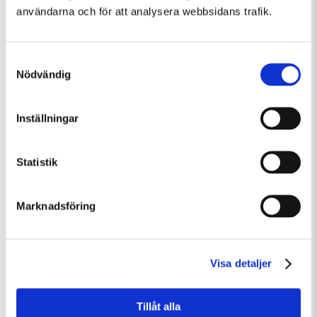
användarna och för att analysera webbsidans trafik.
Samtyckesval
Nödvändig
Inställningar
Tisdag 11 Augusti Kl 10:00-13:30
Konstkollo 11/8–14/8: Skulptur – kända och okända djur
Statistik
Barn och familj
Övrigt
Workshop
Marknadsföring
Visa detaljer
Tillåt alla