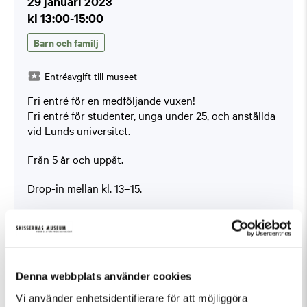
29 januari 2023
kl 13:00-15:00
Barn och familj
Entréavgift till museet
Fri entré för en medföljande vuxen!
Fri entré för studenter, unga under 25, och anställda
vid Lunds universitet.
Från 5 år och uppåt.
Drop-in mellan kl. 13–15.
Materialavgift 35 kr/barn.
Kom och måla på textil
Vi har dukat upp massor av läckra färger! Hur kan vi
Denna webbplats använder cookies
blanda ännu fler nyanser? Vilka effekter uppstår när
vi målar på mönstrade tyger? Vi skapar egna
Vi använder enhetsidentifierare för att möjliggöra