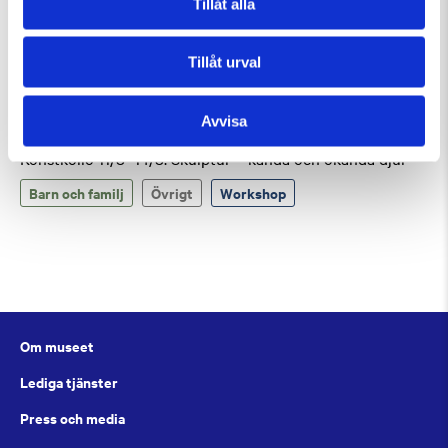
Tillåt alla
Tillåt urval
Avvisa
Tisdag 11 Augusti Kl 10:00-13:30
Konstkollo 11/8–14/8: Skulptur – kända och okända djur
Barn och familj
Övrigt
Workshop
Om museet
Lediga tjänster
Press och media