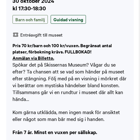
30 oktober 2024
kl 17:30-18:30
Barn och familj
Guidad visning
Entréavgift till museet
Pris 70 kr/barn och 100 kr/vuxen. Begränsat antal
platser, förbokning krävs. FULLBOKAD!
Anmälan via Billetto.
Spökar det på Skissernas Museum? Vågar du se
efter? Ta chansen att se vad som händer på museet
efter stängning. Följ med på en visning i mörkret där
vi berättar om mystiska händelser bland konsten.
Tillsammans går vi en rundtur i museet där allt kan
hända…
Kom gärna utklädda, men ingen mask för ansiktet
eller något som man bär med sig i handen.
Från 7 år. Minst en vuxen per sällskap.