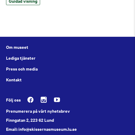
Guidad visning
Om museet
Lediga tjänster
Press och media
Kontakt
Följ oss
Prenumerera på vårt nyhetsbrev
Finngatan 2, 223 62 Lund
Email: info@skissernasmuseum.lu.se