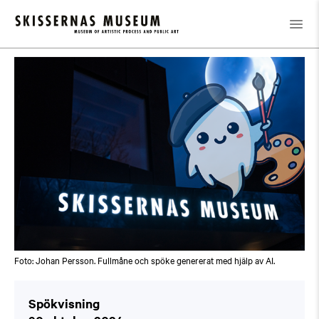
Kalender
/
Spökvisning
Foto: Johan Persson. Fullmåne och spöke genererat med hjälp av AI.
Spökvisning