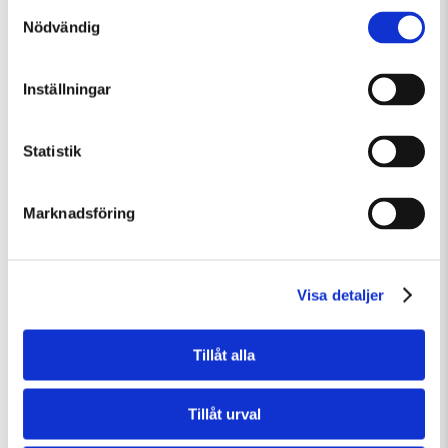
Samtyckesval
Nödvändig
Lördag 8 Augusti Kl 12:30
Guidad visning: Public Domain
Guidad visning
Tillfällig utställning
Inställningar
Statistik
Marknadsföring
Visa detaljer
Tillåt alla
Tillåt urval
Lördag 8 Augusti Kl 15:00