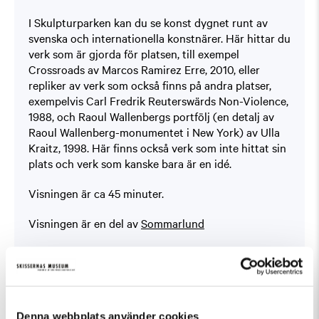
I Skulpturparken kan du se konst dygnet runt av
svenska och internationella konstnärer. Här hittar du
verk som är gjorda för platsen, till exempel
Crossroads av Marcos Ramirez Erre, 2010, eller
repliker av verk som också finns på andra platser,
exempelvis Carl Fredrik Reuterswärds Non-Violence,
1988, och Raoul Wallenbergs portfölj (en detalj av
Raoul Wallenberg-monumentet i New York) av Ulla
Kraitz, 1998. Här finns också verk som inte hittat sin
plats och verk som kanske bara är en idé.
Visningen är ca 45 minuter.
Visningen är en del av
Sommarlund
Fler evenemang som passar Guidad visning
Denna webbplats använder cookies