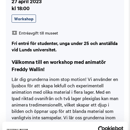
27 april 2023
kl 18:00
Workshop
Entréavgift till museet
Fri entré för studenter, unga under 25 och anställda
vid Lunds universitet.
Välkomna till en workshop med animatör
Freddy Wallin!
Lär dig grunderna inom stop motion! Vi använder en
ljusbox för att skapa lekfull och experimentell
animation med olika material i flera lager. Med en
Ipad riktad ovanifrån och två lager plexiglas kan man
animera tredimensionellt, vilket skapar ett djup i
bilden och öppnar upp för att blanda material som
vanligtvis inte samspelar. Vi lär oss grunderna inom
stop motion där ett föremål flyttas och varje gång
föremålet flyttas så tar vi med hjälp av Ipads en bild.