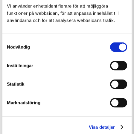
Vi använder enhetsidentifierare för att möjliggöra
funktioner på webbsidan, för att anpassa innehållet till
användarna och för att analysera webbsidans trafik.
Samtyckesval
Nödvändig
Inställningar
Tisdag 11 Augusti Kl 10:00-13:30
Statistik
Konstkollo 11/8–14/8: Skulptur – kända och okända djur
Barn och familj
Övrigt
Workshop
Marknadsföring
Visa detaljer