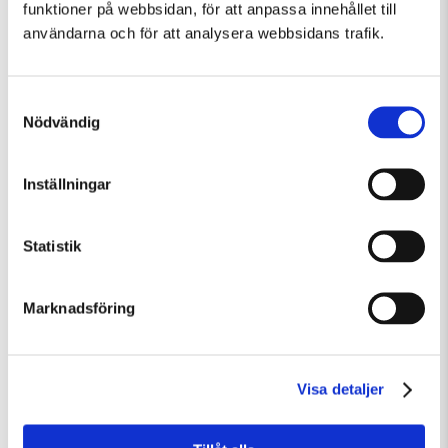
funktioner på webbsidan, för att anpassa innehållet till
användarna och för att analysera webbsidans trafik.
Samtyckesval
Nödvändig
Inställningar
Torsdag 6 Augusti Kl 15:00
Visning av Skulpturparken
Statistik
Guidad visning
Marknadsföring
Visa detaljer