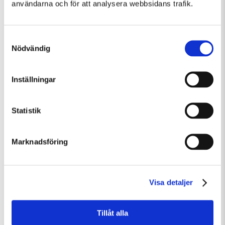
användarna och för att analysera webbsidans trafik.
Samtyckesval
Nödvändig
Inställningar
Lördag 15 Augusti Kl 12:30
Guidad visning: Public Domain
Statistik
Guidad visning
Tillfällig utställning
Marknadsföring
Visa detaljer
Tillåt alla