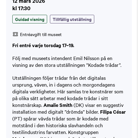
12 mars 2026
kl 17:30
Guidad visning
Tillfällig utställning
Entréavgift till museet
Fri entré varje torsdag 17–19.
Följ med museets intendent Emil Nilsson på en
visning av den stora utställningen ”Kodade trådar”.
Utställningen följer trådar från det digitalas
ursprung, väven, in i dagens och morgondagens
digitala verkligheter. Här samlas tre konstnärer som
på olika sätt arbetar med kodade trådar i sitt
konstnärskap.
Amalie Smith
(DK) visar en suggestiv
installation med digitalt ”drömda” bilder.
Filipa César
(PT) spårar vävda trådar som är kodade med
motstånd i den historiska slavhandeln och
textilindustrins farvatten. Konstgruppen