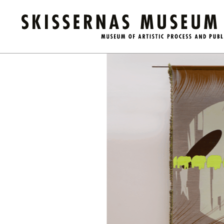
Utställningar
Tidigare
/
/
Kodade trådar