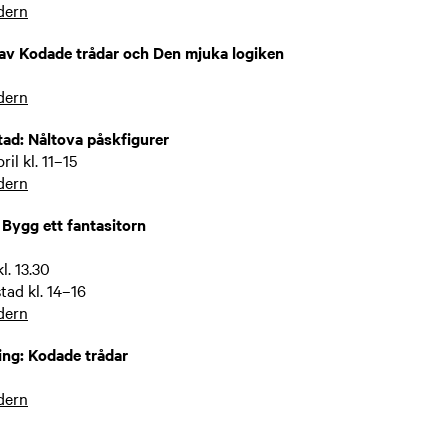
dern
 av Kodade trådar och Den mjuka logiken
dern
ad: Nåltova påskfigurer
ril kl. 11–15
dern
 Bygg ett fantasitorn
l. 13.30
ad kl. 14–16
dern
ng: Kodade trådar
dern