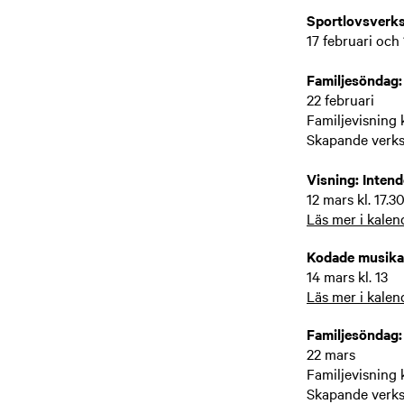
Sportlovsverk
17 februari och 
Familjesöndag
22 februari
Familjevisning k
Skapande verkst
Visning: Inten
12 mars kl. 17.3
Läs mer i kalen
Kodade musikal
14 mars kl. 13
Läs mer i kalen
Familjesöndag:
22 mars
Familjevisning k
Skapande verkst