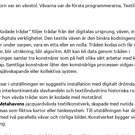
orn var en vävstol. Vävarna var de första programmerarna. Textil 
Kodade trådar” följer trådar från det digitalas ursprung, väven, i
gitala verkligheter. Den textila väven är den binära kodningen
er under varpen, vara en etta eller en nolla. Tråden kodas och får 
er, blir uträkning, blir algoritm. Allt kan bli data genom tråden i
ningen samlar tre konstnärer som på helt olika sätt arbetar med 
ap. Samtliga konstnärer låter den konstnärliga processen vidgas
självskapande eller kollektiva system.
sar i utställningen en suggestiv installation med digitalt drömda 
n interkontinentala slavhandeln och textilindustrins historiska rut
er hon vävda trådar som är kodade med motstånd.
Metahavens
jacquardvävda textilkonstverk, skapade med nutida 
äsas som fiktiva kartor eller tankesystem. Till utställningen har d
med två parallella vävar och rörliga bilder. Konstverket bygger vi
ng.