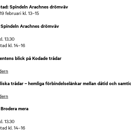
stad: Spindeln Arachnes drömväv
19 februari kl. 13–15
: Spindeln Arachnes drömväv
l. 13.30
ad kl. 14–16
dentens blick på Kodade trådar
0
dern
iska trådar – hemliga förbindelselänkar mellan dåtid och samti
dern
 Brodera mera
l. 13.30
ad kl. 14–16