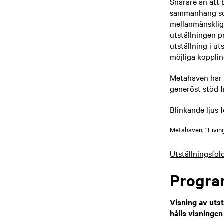
Snarare än att b
sammanhang som 
mellanmänskliga
utställningen p
utställning i u
möjliga kopplin
Metahaven har 
generöst stöd f
Blinkande ljus 
Metahaven, “Livin
Utställningsfo
Progr
Visning av utst
hålls visningen