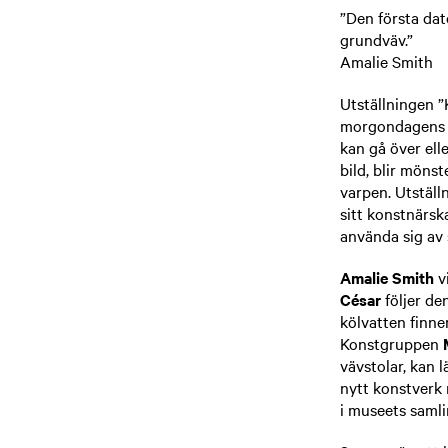
”Den första dat
grundväv.”
Amalie Smith
Utställningen ”
morgondagens di
kan gå över ell
bild, blir mönst
varpen. Utställ
sitt konstnärsk
använda sig av 
Amalie Smith
vi
César
följer de
kölvatten finn
Konstgruppen
vävstolar, kan l
nytt konstverk 
i museets samli