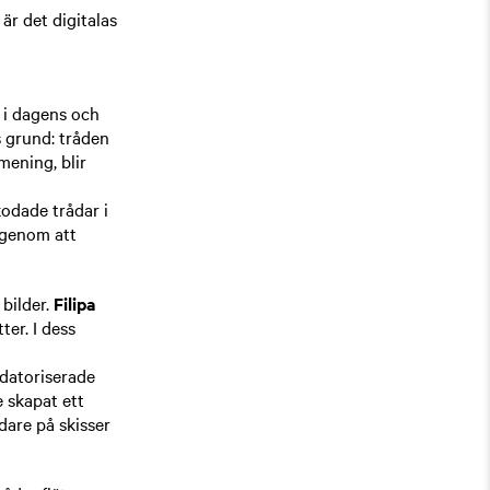
är det digitalas
n i dagens och
s grund: tråden
mening, blir
kodade trådar i
 genom att
bilder.
Filipa
ter. I dess
datoriserade
e skapat ett
dare på skisser