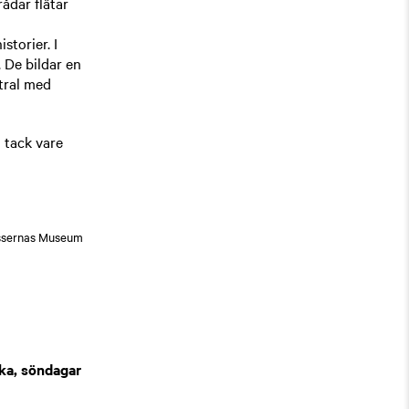
rådar flätar
torier. I
 De bildar en
tral med
 tack vare
issernas Museum
ska, söndagar