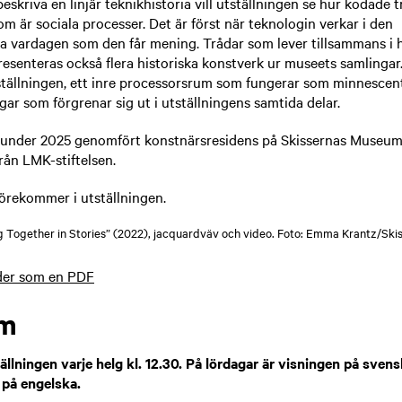
eskriva en linjär teknikhistoria vill utställningen se hur kodade t
är sociala processer. Det är först när teknologin verkar i den
 vardagen som den får mening. Trådar som lever tillsammans i his
resenteras också flera historiska konstverk ur museets samlingar.
tställningen, ett inre processorsrum som fungerar som minnescen
gar som förgrenar sig ut i utställningens samtida delar.
under 2025 genomfört konstnärsresidens på Skissernas Museum
rån LMK-stiftelsen.
förekommer i utställningen.
g Together in Stories” (2022), jacquardväv och video. Foto: Emma Krantz/Sk
lder som en PDF
am
ällningen varje helg kl. 12.30. På lördagar är visningen på sven
 på engelska.