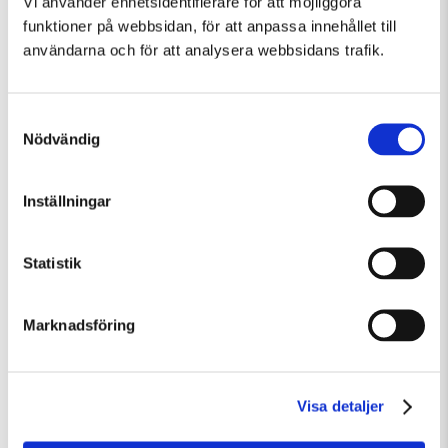
Vi använder enhetsidentifierare för att möjliggöra
funktioner på webbsidan, för att anpassa innehållet till
användarna och för att analysera webbsidans trafik.
Samtyckesval
Nödvändig
Inställningar
Lördag 8 Augusti Kl 12:30
Statistik
Guidad visning: Public Domain
Guidad visning
Tillfällig utställning
Marknadsföring
Visa detaljer