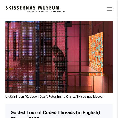
Kalender
/
Guided Tour of Coded Threads (in English)
Utställningen "Kodade trådar". Foto: Emma Krantz/Skissernas Museum
Guided Tour of Coded Threads (in English)