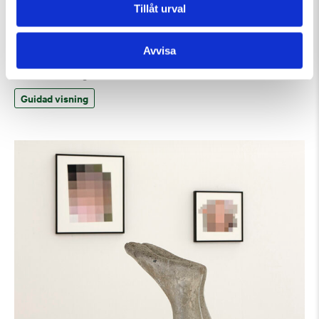
Tillåt urval
Avvisa
Fredag 7 Augusti Kl 15:00
Guidad visning
Guidad visning