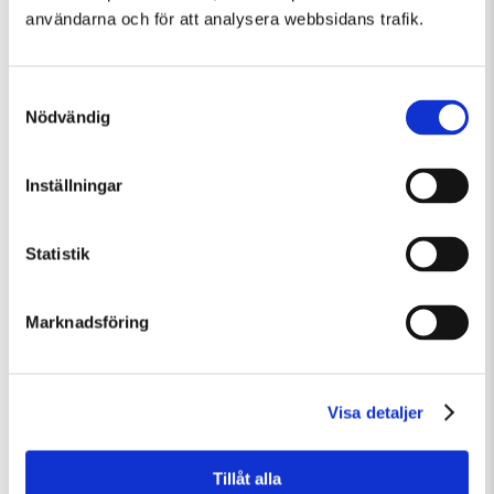
användarna och för att analysera webbsidans trafik.
Samtyckesval
Nödvändig
Tisdag 11 Augusti Kl 10:00-13:30
Inställningar
Konstkollo 11/8–14/8: Skulptur – kända och okända djur
Barn och familj
Övrigt
Workshop
Statistik
Marknadsföring
Visa detaljer
Tillåt alla