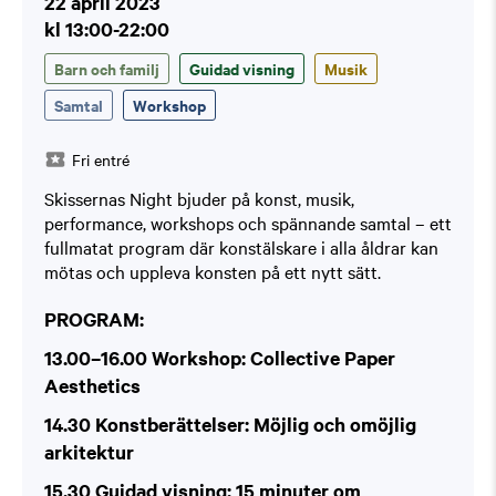
22 april 2023
kl 13:00-22:00
Barn och familj
Guidad visning
Musik
Samtal
Workshop
Fri entré
Skissernas Night bjuder på konst, musik,
performance, workshops och spännande samtal – ett
fullmatat program där konstälskare i alla åldrar kan
mötas och uppleva konsten på ett nytt sätt.
PROGRAM:
13.00–16.00 Workshop: Collective Paper
Aesthetics
14.30 Konstberättelser: Möjlig och omöjlig
arkitektur
15.30 Guidad visning: 15 minuter om