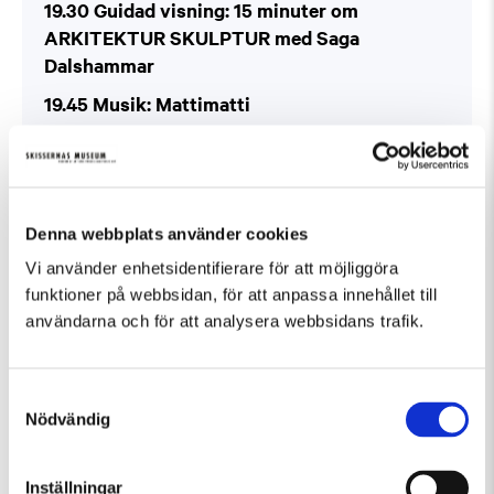
19.30 Guidad visning: 15 minuter om
ARKITEKTUR SKULPTUR med Saga
Dalshammar
19.45 Musik: Mattimatti
20.00 Guidad visning: 15 minuter om Sonia
Delaunay (på engelska)
20.15 Musik: Crush String Collective
Denna webbplats använder cookies
20.30 Guidad visning: 15 minuter om
Vi använder enhetsidentifierare för att möjliggöra
ARKITEKTUR SKULPTUR
funktioner på webbsidan, för att anpassa innehållet till
20.30 Performance: cmyk – Linnea Bågander
användarna och för att analysera webbsidans trafik.
och Nicole Neidert
21.00 Guidad visning: 15 minuter om Diego
Samtyckesval
Rivera
Nödvändig
21.00 Musik: Duppy Tales
Visuals: Archfilm & Gökägget
Inställningar