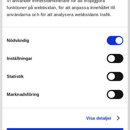
Vi använder enhetsidentifierare för att möjliggöra
funktioner på webbsidan, för att anpassa innehållet till
användarna och för att analysera webbsidans trafik.
Samtyckesval
Nödvändig
Inställningar
Söndag 9 Augusti Kl 12:30
Statistik
Guided Tour: Public Domain
Guidad visning
Tillfällig utställning
Marknadsföring
Visa detaljer