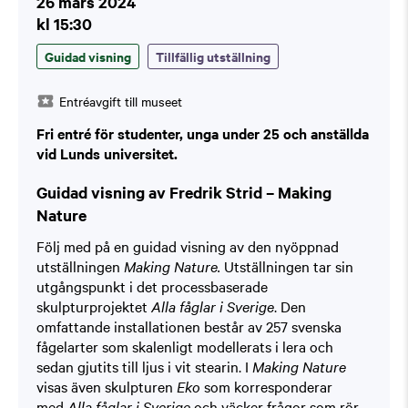
26 mars 2024
kl 15:30
Guidad visning
Tillfällig utställning
Entréavgift till museet
Fri entré för studenter, unga under 25 och anställda
vid Lunds universitet.
Guidad visning av Fredrik Strid – Making
Nature
Följ med på en guidad visning av den nyöppnad
utställningen
Making Nature.
Utställningen tar sin
utgångspunkt i det processbaserade
skulpturprojektet
Alla fåglar i Sverige
. Den
omfattande installationen består av 257 svenska
fågelarter som skalenligt modellerats i lera och
sedan gjutits till ljus i vit stearin. I
Making Nature
visas även skulpturen
Eko
som korresponderar
med
Alla fåglar i Sverige
och väcker frågor som rör