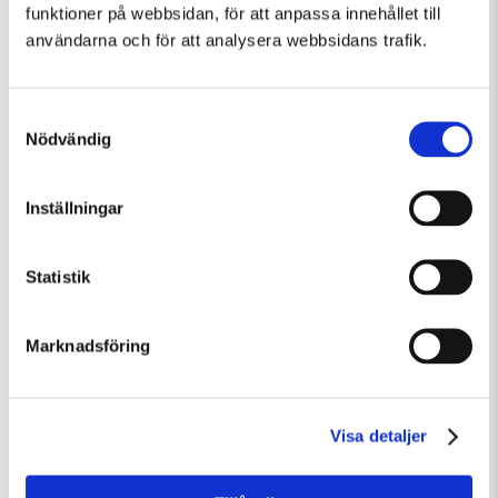
funktioner på webbsidan, för att anpassa innehållet till
användarna och för att analysera webbsidans trafik.
Samtyckesval
Nödvändig
Inställningar
Lördag 8 Augusti Kl 12:30
Guidad visning: Public Domain
Statistik
Guidad visning
Tillfällig utställning
Marknadsföring
Visa detaljer